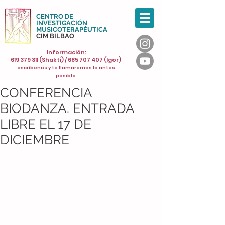
CENTRO DE
INVESTIGACIÓN
MUSICOTERAPÉUTICA
CIM BILBAO
Información:
619 379 311
(Shakti) /
685 707 407
(Igor)
escríbenos y te llamaremos lo antes
posible
CONFERENCIA
BIODANZA. ENTRADA
LIBRE EL 17 DE
DICIEMBRE