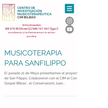
CENTRO DE
INVESTIGACIÓN
MUSICOTERAPÉUTICA
CIM BILBAO
Información:
619 379 311
(Shakti) /
685 707 407
(Igor)
escríbenos y te llamaremos lo antes
posible
MUSICOTERAPIA
PARA SANFILIPPO
El pasado 21 de Mayo presentamos el proyecto
de San Filippo. Colaboraron con el CIM el Coro
Gospel Bilbao , el Conservatorio Juan...