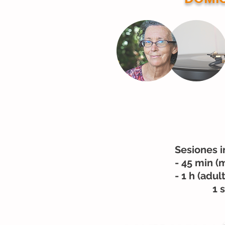
Sesiones i
- 45 min (
- 1 h (adul
1 sem