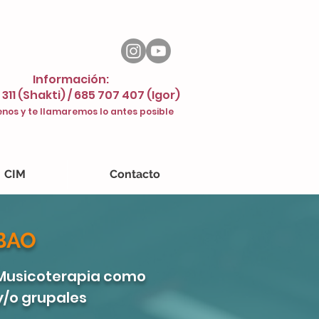
Información:
 311 (Shakti) / 685 707 407 (Igor)
nos y te llamaremos lo antes posible
CIM
Contacto
BAO
n Musicoterapia como
y/o grupales