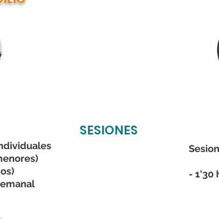
1ª CONSULTA GRATUITA
619 379 311
685 707 407
SESIONES
ndividuales
Sesio
menores)
tos)
- 1'30
anal