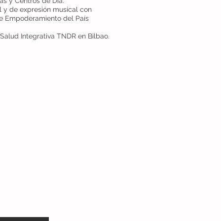
as y Centros de Día.
l y de expresión musical con
 de Empoderamiento del País
Salud Integrativa TNDR en Bilbao.
ilios Particulares
os educativos, sociales, y
ionales
esas