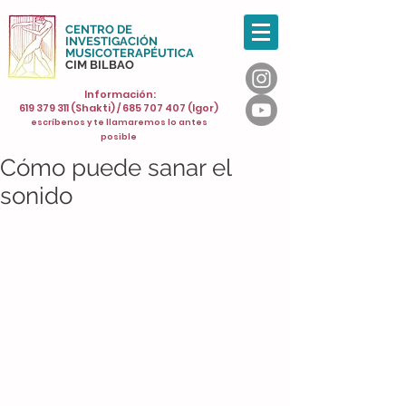
CENTRO DE
INVESTIGACIÓN
MUSICOTERAPÉUTICA
CIM BILBAO
Información:
619 379 311
(Shakti) /
685 707 407
(Igor)
escríbenos y te llamaremos lo antes
posible
Cómo puede sanar el
sonido